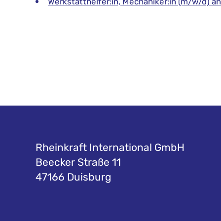
Werkstatthelfer:in, Mechaniker:in (m/w/d) an
Rheinkraft International GmbH
Beecker Straße 11
47166 Duisburg