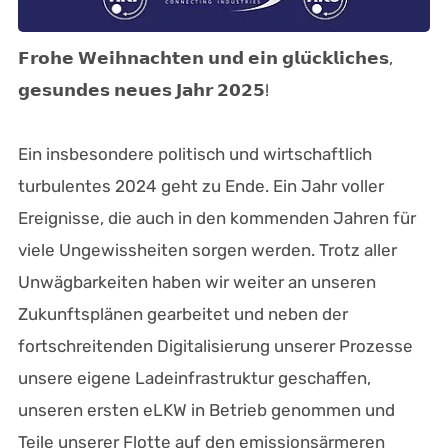
𝗙𝗿𝗼𝗵𝗲 𝗪𝗲𝗶𝗵𝗻𝗮𝗰𝗵𝘁𝗲𝗻 𝘂𝗻𝗱 𝗲𝗶𝗻 𝗴𝗹𝘂̈𝗰𝗸𝗹𝗶𝗰𝗵𝗲𝘀,
𝗴𝗲𝘀𝘂𝗻𝗱𝗲𝘀 𝗻𝗲𝘂𝗲𝘀 𝗝𝗮𝗵𝗿 𝟮𝟬𝟮𝟱!
Ein insbesondere politisch und wirtschaftlich
turbulentes 2024 geht zu Ende. Ein Jahr voller
Ereignisse, die auch in den kommenden Jahren für
viele Ungewissheiten sorgen werden. Trotz aller
Unwägbarkeiten haben wir weiter an unseren
Zukunftsplänen gearbeitet und neben der
fortschreitenden Digitalisierung unserer Prozesse
unsere eigene Ladeinfrastruktur geschaffen,
unseren ersten eLKW in Betrieb genommen und
Teile unserer Flotte auf den emissionsärmeren